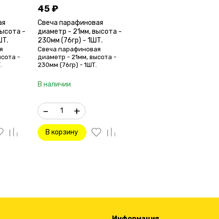
45
₽
ая
Свеча парафиновая
высота -
диаметр - 21мм, высота -
ШТ.
230мм (76гр) - 1ШТ.
я
Свеча парафиновая
сота -
диаметр - 21мм, высота -
.
230мм (76гр) - 1ШТ.
В наличии
–
+
В корзину
Информация