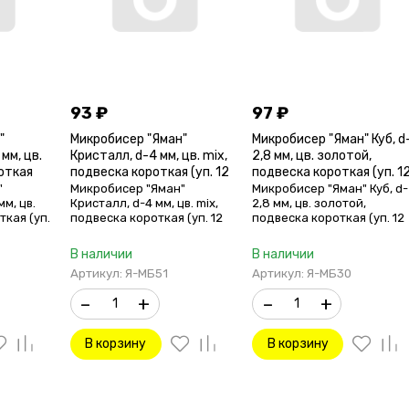
93
₽
97
₽
"
Микробисер "Яман"
Микробисер "Яман" Куб, d
мм, цв.
Кристалл, d-4 мм, цв. mix,
2,8 мм, цв. золотой,
откая
подвеска короткая (уп. 12
подвеска короткая (уп. 1
шт.)
шт.)
"
Микробисер "Яман"
Микробисер "Яман" Куб, d-
мм, цв.
Кристалл, d-4 мм, цв. mix,
2,8 мм, цв. золотой,
ткая (уп.
подвеска короткая (уп. 12
подвеска короткая (уп. 12
шт.)
шт.)
В наличии
В наличии
Артикул: Я-МБ51
Артикул: Я-МБ30
–
+
–
+
В корзину
В корзину