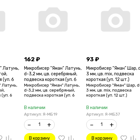
162
₽
93
₽
" Латунь,
Микробисер "Яман" Латунь,
Микробисер "Яман" Шар, 
той,
d-3,2 мм, цв. серебряный,
3 мм, цв. mix, подвеска
 (уп. 6
подвеска короткая (уп. 6
короткая (уп. 12 шт.)
шт.)
 Латунь,
Микробисер "Яман" Латунь,
Микробисер "Яман" Шар, d
ой,
d-3,2 мм, цв. серебряный,
3 мм, цв. mix, подвеска
(уп. 6
подвеска короткая (уп. 6
короткая (уп. 12 шт.)
шт.)
В наличии
В наличии
Артикул: Я-МБ19
Артикул: Я-МБ37
–
+
–
+
В корзину
В корзину