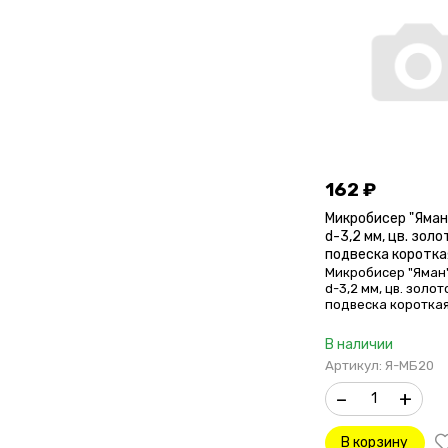
162
₽
Микробисер "Яман
d-3,2 мм, цв. золо
подвеска короткая
шт.)
Микробисер "Яман"
d-3,2 мм, цв. золот
подвеска короткая 
шт.)
В наличии
Артикул: Я-МБ20
–
+
В корзину