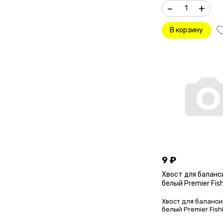
–
+
В корзину
9
₽
Хвост для баланс
белый Premier Fis
Хвост для баланси
белый Premier Fish