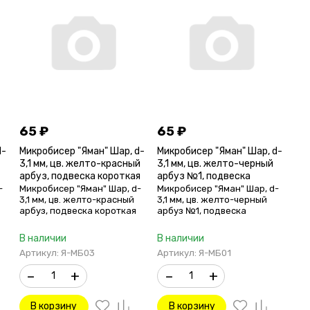
65
₽
65
₽
d-
Микробисер "Яман" Шар, d-
Микробисер "Яман" Шар, d-
3,1 мм, цв. желто-красный
3,1 мм, цв. желто-черный
арбуз, подвеска короткая
арбуз №1, подвеска
(уп. 12 шт.)
короткая (уп. 12 шт.)
-
Микробисер "Яман" Шар, d-
Микробисер "Яман" Шар, d-
3,1 мм, цв. желто-красный
3,1 мм, цв. желто-черный
арбуз, подвеска короткая
арбуз №1, подвеска
(уп. 12 шт.)
короткая (уп. 12 шт.)
В наличии
В наличии
Артикул: Я-МБ03
Артикул: Я-МБ01
–
+
–
+
В корзину
В корзину