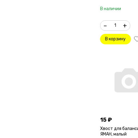
В наличии
–
+
В корзину
15
₽
Хвост для баланс
ЯМАН, малый