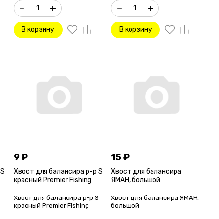
–
+
–
+
В корзину
В корзину
9
₽
15
₽
 S
Хвост для балансира р-р S
Хвост для балансира
красный Premier Fishing
ЯМАН, большой
S
Хвост для балансира р-р S
Хвост для балансира ЯМАН,
красный Premier Fishing
большой