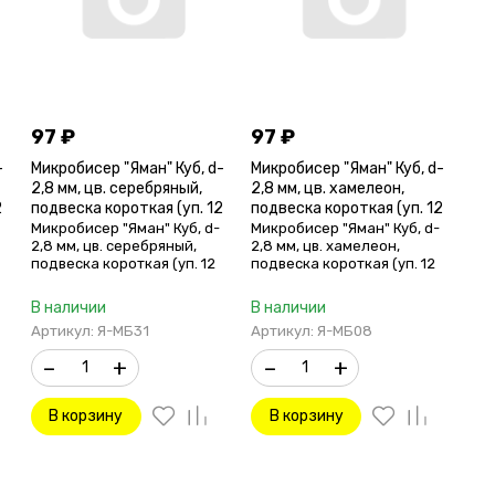
97
₽
97
₽
-
Микробисер "Яман" Куб, d-
Микробисер "Яман" Куб, d-
2,8 мм, цв. серебряный,
2,8 мм, цв. хамелеон,
2
подвеска короткая (уп. 12
подвеска короткая (уп. 12
шт.)
шт.)
Микробисер "Яман" Куб, d-
Микробисер "Яман" Куб, d-
2,8 мм, цв. серебряный,
2,8 мм, цв. хамелеон,
подвеска короткая (уп. 12
подвеска короткая (уп. 12
шт.)
шт.)
В наличии
В наличии
Артикул: Я-МБ31
Артикул: Я-МБ08
–
+
–
+
В корзину
В корзину