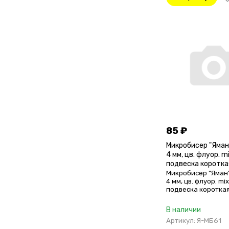
85
₽
Микробисер "Яман
4 мм, цв. флуор. mi
подвеска короткая
шт.)
Микробисер "Яман"
4 мм, цв. флуор. mix
подвеска короткая 
шт.)
В наличии
Артикул: Я-МБ61