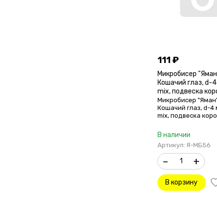
111
₽
Микробисер "Яман
Кошачий глаз, d-4 
mix, подвеска кор
(уп. 12 шт.)
Микробисер "Яман
Кошачий глаз, d-4 
mix, подвеска коро
12 шт.)
В наличии
Артикул: Я-МБ56
–
+
В корзину