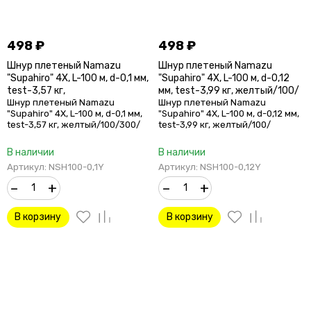
498
₽
498
₽
Шнур плетеный Namazu
Шнур плетеный Namazu
"Supahiro" 4Х, L-100 м, d-0,1 мм,
"Supahiro" 4Х, L-100 м, d-0,12
test-3,57 кг,
мм, test-3,99 кг, желтый/100/
желтый/100/300/
Шнур плетеный Namazu
Шнур плетеный Namazu
"Supahiro" 4Х, L-100 м, d-0,1 мм,
"Supahiro" 4Х, L-100 м, d-0,12 мм,
test-3,57 кг, желтый/100/300/
test-3,99 кг, желтый/100/
В наличии
В наличии
Артикул: NSH100-0,1Y
Артикул: NSH100-0,12Y
–
+
–
+
В корзину
В корзину