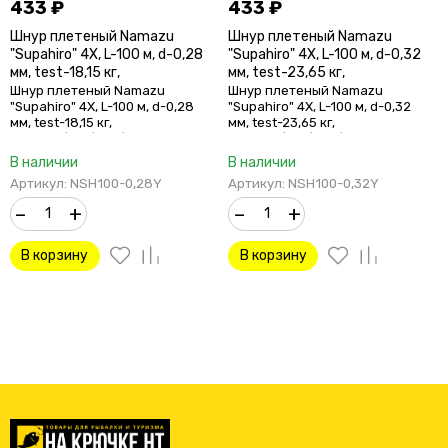
433
₽
433
₽
Шнур плетеный Namazu
Шнур плетеный Namazu
"Supahiro" 4Х, L-100 м, d-0,28
"Supahiro" 4Х, L-100 м, d-0,32
мм, test-18,15 кг,
мм, test-23,65 кг,
желтый/100/300/
желтый/100/300/
Шнур плетеный Namazu
Шнур плетеный Namazu
"Supahiro" 4Х, L-100 м, d-0,28
"Supahiro" 4Х, L-100 м, d-0,32
мм, test-18,15 кг,
мм, test-23,65 кг,
желтый/100/300/
желтый/100/300/
В наличии
В наличии
Артикул: NSH100-0,28Y
Артикул: NSH100-0,32Y
–
+
–
+
В корзину
В корзину