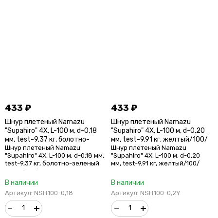
433
₽
433
₽
Шнур плетеный Namazu
Шнур плетеный Namazu
"Supahiro" 4Х, L-100 м, d-0,18
"Supahiro" 4Х, L-100 м, d-0,20
мм, test-9,37 кг, болотно-
мм, test-9,91 кг, желтый/100/
зеленый (мох)/100/
Шнур плетеный Namazu
Шнур плетеный Namazu
"Supahiro" 4Х, L-100 м, d-0,18 мм,
"Supahiro" 4Х, L-100 м, d-0,20
test-9,37 кг, болотно-зеленый
мм, test-9,91 кг, желтый/100/
(мох)/100/
В наличии
В наличии
Артикул: NSH100-0,18
Артикул: NSH100-0,2Y
–
+
–
+