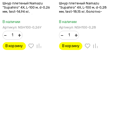
желтый/100/300/
зеленый (мох)100/
Шнур плетеный Namazu
Шнур плетеный Namazu
"Supahiro" 4Х, L-100 м, d-0,26
"Supahiro" 4Х, L-100 м, d-0,28
мм, test-14,94 кг,
мм, test-18,15 кг, болотно-
желтый/100/300/
зеленый (мох)100/
В наличии
В наличии
Артикул: NSH100-0,26Y
Артикул: NSH100-0,28
–
+
–
+
В корзину
В корзину