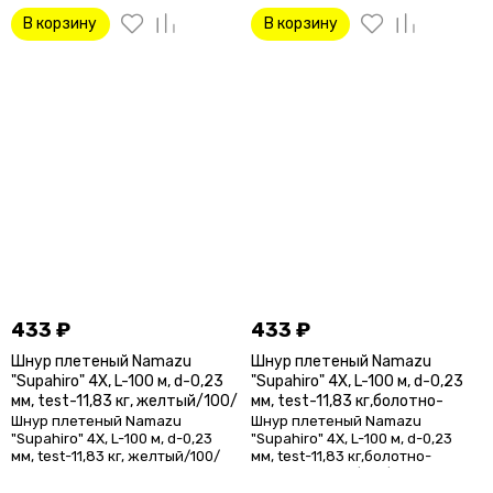
В корзину
В корзину
433
₽
433
₽
Шнур плетеный Namazu
Шнур плетеный Namazu
"Supahiro" 4Х, L-100 м, d-0,23
"Supahiro" 4Х, L-100 м, d-0,23
мм, test-11,83 кг, желтый/100/
мм, test-11,83 кг,болотно-
зеленый (мох)/100/
Шнур плетеный Namazu
Шнур плетеный Namazu
"Supahiro" 4Х, L-100 м, d-0,23
"Supahiro" 4Х, L-100 м, d-0,23
мм, test-11,83 кг, желтый/100/
мм, test-11,83 кг,болотно-
зеленый (мох)/100/