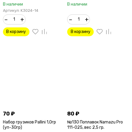
В наличии
В наличии
Артикул: K3024-14
–
+
–
+
В корзину
В корзину
70
₽
80
₽
Набор грузиков Pallini 1,0гр
№130 Поплавок Namazu Pro
(уп-30гр)
111-025, вес 2,5 гр.