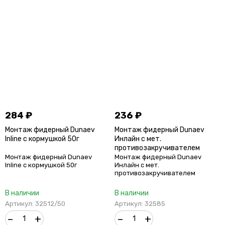
284
₽
236
₽
Монтаж фидерный Dunaev
Монтаж фидерный Dunaev
Inline c кормушкой 50г
Инлайн с мет.
противозакручивателем
А.Дунаева
Монтаж фидерный Dunaev
Монтаж фидерный Dunaev
Inline c кормушкой 50г
Инлайн с мет.
противозакручивателем
А.Дунаева
В наличии
В наличии
Артикул: 32512/50
Артикул: 32585
–
+
–
+