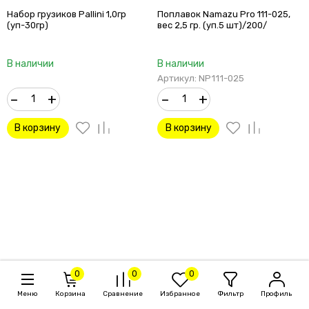
Набор грузиков Pallini 1,0гр
Поплавок Namazu Pro 111-025,
(уп-30гр)
вес 2,5 гр. (уп.5 шт)/200/
В наличии
В наличии
Артикул: NP111-025
–
+
–
+
В корзину
В корзину
0
0
0
Меню
Корзина
Сравнение
Избранное
Фильтр
Профиль