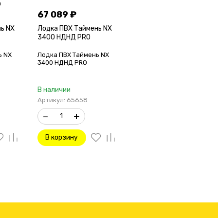
67 089
₽
ь NX
Лодка ПВХ Таймень NX
3400 НДНД PRO
ь NX
Лодка ПВХ Таймень NX
3400 НДНД PRO
В наличии
Артикул: 65658
–
+
В корзину