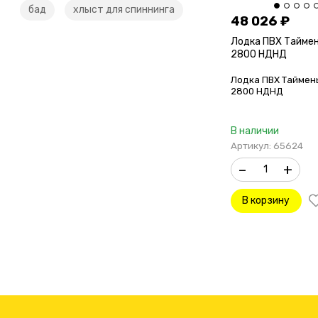
бад
хлыст для спиннинга
48 026
₽
Лодка ПВХ Таймен
2800 НДНД
Лодка ПВХ Таймен
2800 НДНД
В наличии
Артикул: 65624
–
+
В корзину