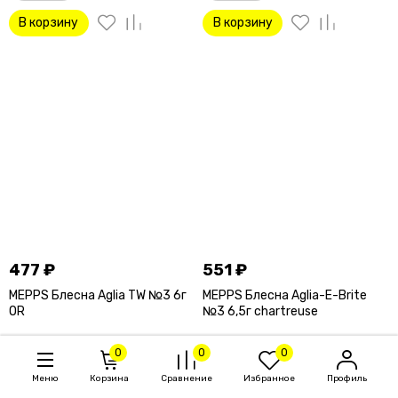
В корзину
В корзину
477
₽
551
₽
MEPPS Блесна Aglia TW №3 6г
MEPPS Блесна Aglia-E-Brite
OR
№3 6,5г chartreuse
MEPPS Блесна Aglia TW №3 6г
MEPPS Блесна Aglia-E-Brite №3
0
0
0
OR
6,5г chartreuse
Меню
Корзина
Сравнение
Избранное
Профиль