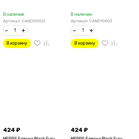
В наличии
В наличии
Артикул: CAND30003
Артикул: CAND10003
–
+
–
+
В корзину
В корзину
424
₽
424
₽
MEPPS Блесна Black Fury
MEPPS Блесна Black Fury