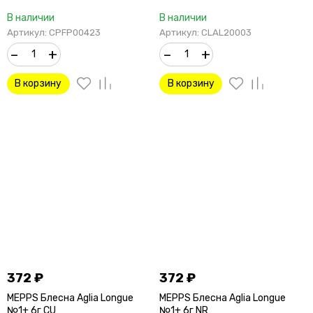
В наличии
В наличии
Артикул: CPFP00423
Артикул: CLAL20003
–
+
–
+
В корзину
В корзину
372
₽
372
₽
MEPPS Блесна Aglia Longue
MEPPS Блесна Aglia Longue
№1+ 6г CU
№1+ 6г NR