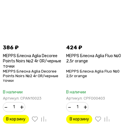
386
₽
424
₽
MEPPS Блесна Aglia Decoree
MEPPS Блесна Aglia Fluo №0
Points Noirs №2 4г OR/черные
2,5г orange
точки
MEPPS Блесна Aglia Decoree
MEPPS Блесна Aglia Fluo №0
Points Noirs №2 4г OR/черные
2,5г orange
точки
В наличии
В наличии
Артикул: CPAN10023
Артикул: CPFO00403
–
+
–
+
В корзину
В корзину