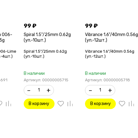
99
₽
99
₽
m 006-
Spiral 1.5"/25mm 0.62g
Vibrance 1.6"/40mm 0.56
25g
(уп.-10шт.)
(уп.-12шт.)
006-Lime
Spiral 1.5"/25mm 0.62g
Vibrance 1.6"/40mm 0.56g
.-4шт.)
(уп.-10шт.)
(уп.-12шт.)
В наличии
В наличии
3691
Артикул: 00000005715
Артикул: 00000005718
–
+
–
+
В корзину
В корзину