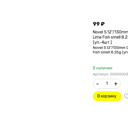
99
₽
Novel 5.12"/130m
Lime Fish smell 8.
(уп.-4шт.)
Novel 5.12"/130mm 
Fish smell 8.25g (уп
В наличии
Артикул: 0000000
–
+
В корзину