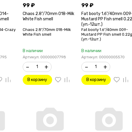
99
₽
99
₽
014-
Chaos 2.8"/70mm 018-Milk
Fat booty 1.6"/40mm 009
smell
White Fish smell
Mustard PP Fish smell 0.2
(уп.-12шт.)
14-Crazy
Chaos 2.8"/70mm 018-Milk
Fat booty 1.6"/40mm 009-
White Fish smell
Mustard PP Fish smell 0.22
(уп.-12шт.)
В наличии
В наличии
7795
Артикул: 00000007798
Артикул: 00000005570
–
+
–
+
В корзину
В корзину