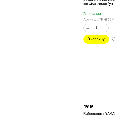
Ice Chartreuse (уп. 
В наличии
Артикул: YP-B35-1
–
+
В корзину
19
₽
Виброхвост YAMA