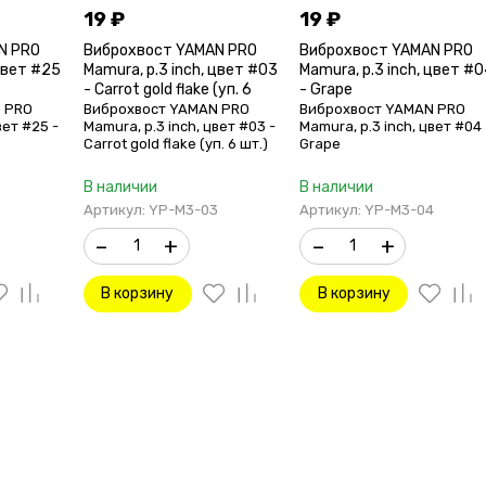
19
₽
19
₽
N PRO
Виброхвост YAMAN PRO
Виброхвост YAMAN PRO
 цвет #25
Mamura, р.3 inch, цвет #03
Mamura, р.3 inch, цвет #
- Carrot gold flake (уп. 6
- Grape
шт.)
 PRO
Виброхвост YAMAN PRO
Виброхвост YAMAN PRO
вет #25 -
Mamura, р.3 inch, цвет #03 -
Mamura, р.3 inch, цвет #04 
)
Carrot gold flake (уп. 6 шт.)
Grape
В наличии
В наличии
Артикул: YP-M3-03
Артикул: YP-M3-04
–
+
–
+
В корзину
В корзину