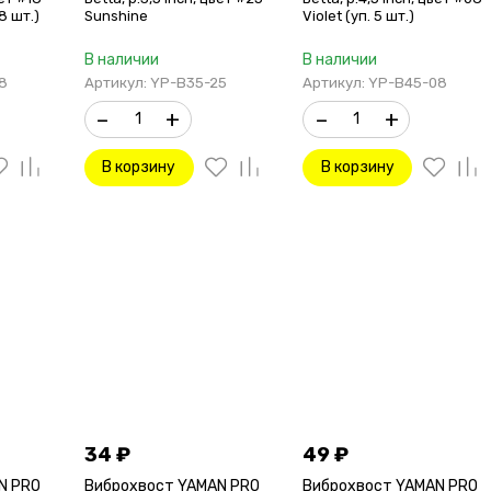
8 шт.)
Sunshine
Violet (уп. 5 шт.)
В наличии
В наличии
8
Артикул: YP-B35-25
Артикул: YP-B45-08
–
+
–
+
В корзину
В корзину
34
₽
49
₽
N PRO
Виброхвост YAMAN PRO
Виброхвост YAMAN PRO