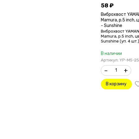
58
₽
Виброхвост YAMA
Mamura, р.5 inch,
- Sunshine
Виброхвост YAMAN
Mamura, р.5 inch, ц
Sunshine (уп. 4 шт.
В наличии
Артикул: YP-M5-25
–
+
В корзину