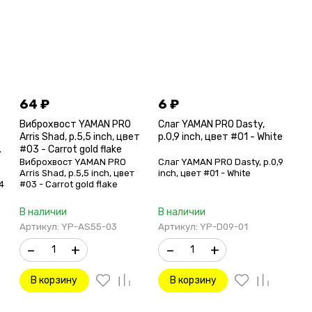
64
₽
6
₽
Виброхвост YAMAN PRO
Слаг YAMAN PRO Dasty,
Arris Shad, р.5,5 inch, цвет
р.0,9 inch, цвет #01 - White
.
#03 - Carrot gold flake
Виброхвост YAMAN PRO
Слаг YAMAN PRO Dasty, р.0,9
Arris Shad, р.5,5 inch, цвет
inch, цвет #01 - White
 4
#03 - Carrot gold flake
В наличии
В наличии
Артикул: YP-AS55-03
Артикул: YP-D09-01
–
+
–
+
В корзину
В корзину