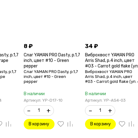
8
₽
34
₽
ty, р.1,7
Слаг YAMAN PRO Dasty, р.1,7
Виброхвост YAMAN PRO
rape
inch, цвет #10 - Green
Arris Shad, р.4 inch, цвет
pepper
#03 - Carrot gold flake (уп
4 шт.)
ty, р.1,7
Слаг YAMAN PRO Dasty, р.1,7
Виброхвост YAMAN PRO
ape
inch, цвет #10 - Green
Arris Shad, р.4 inch, цвет
pepper
#03 - Carrot gold flake (уп.
шт.)
В наличии
В наличии
4
Артикул: YP-D17-10
Артикул: YP-AS4-03
–
+
–
+
В корзину
В корзину