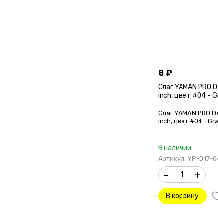
8
₽
Слаг YAMAN PRO Das
inch, цвет #04 - G
Слаг YAMAN PRO Das
inch, цвет #04 - Gr
В наличии
Артикул: YP-D17-0
–
+
В корзину