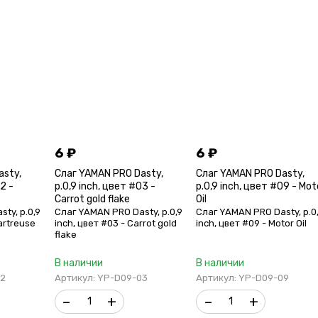
6
₽
6
₽
asty,
Слаг YAMAN PRO Dasty,
Слаг YAMAN PRO Dasty,
2 -
р.0,9 inch, цвет #03 -
р.0,9 inch, цвет #09 - Mot
Carrot gold flake
Oil
ty, р.0,9
Слаг YAMAN PRO Dasty, р.0,9
Слаг YAMAN PRO Dasty, р.0
artreuse
inch, цвет #03 - Carrot gold
inch, цвет #09 - Motor Oil
flake
В наличии
В наличии
02
Артикул: YP-D09-03
Артикул: YP-D09-09
–
+
–
+