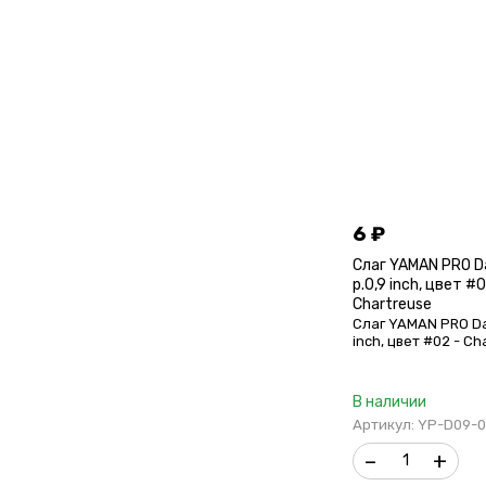
6
₽
Слаг YAMAN PRO D
р.0,9 inch, цвет #0
Chartreuse
Слаг YAMAN PRO Das
inch, цвет #02 - Ch
В наличии
Артикул: YP-D09-
–
+