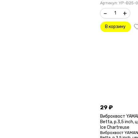
Артикул: YP-B25-
–
+
В корзину
29
₽
Виброхвост YAMA
Betta, р.3,5 inch, 
Ice Chartreuse
Виброхвост YAMAN
Betta, р.3,5 inch, ц