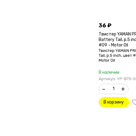
36
₽
Твистер YAMAN P
Battery Tail, р.5 i
#09 - Motor Oil
Твистер YAMAN PRO
Tail, р.5 inch, цвет 
Motor Oil
В наличии
Артикул: YP-BT5-0
–
+
В корзину