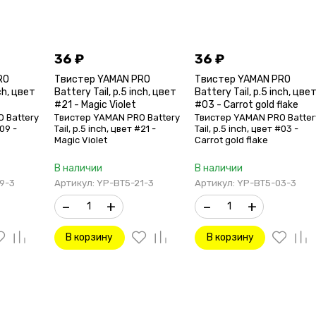
36
₽
36
₽
RO
Твистер YAMAN PRO
Твистер YAMAN PRO
nch, цвет
Battery Tail, р.5 inch, цвет
Battery Tail, р.5 inch, цве
#21 - Magic Violet
#03 - Carrot gold flake
 Battery
Твистер YAMAN PRO Battery
Твистер YAMAN PRO Batter
#09 -
Tail, р.5 inch, цвет #21 -
Tail, р.5 inch, цвет #03 -
Magic Violet
Carrot gold flake
В наличии
В наличии
9-3
Артикул: YP-BT5-21-3
Артикул: YP-BT5-03-3
–
+
–
+
В корзину
В корзину